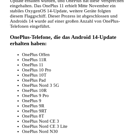
Update erhalten würden, und OnePlus hat diese Versprechen
eingehalten. Das OnePlus 11 erhielt Mitte November ein
stabiles OxygenOS 14-Update, weitere Geräte folgten
diesem Flaggschiff. Dieser Prozess ist abgeschlossen und
Androids 14 wurde auf einer großen Anzahl von OnePlus-
Telefonen eingeführt.
OnePlus-Telefone, die das Android 14-Update
erhalten haben:
OnePlus Offen
OnePlus 11R
OnePlus 11
OnePlus 10 Pro
OnePlus 10T
OnePlus Pad
OnePlus Nord 3 5G
OnePlus 10R
OnePlus 9 Pro
OnePlus 9
OnePlus 9R
OnePlus 9RT
OnePlus 8T
OnePlus Nord CE 3
OnePlus Nord CE 3 Lite
OnePlus Nord N30