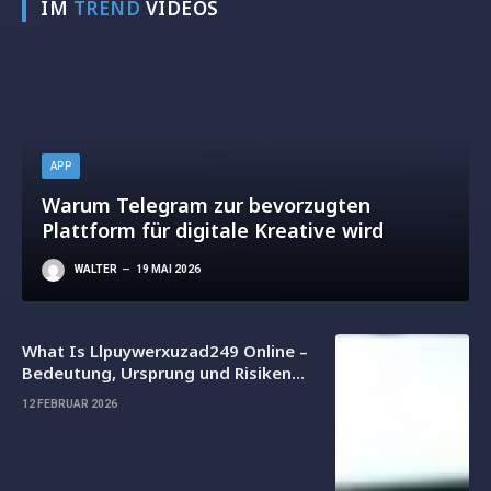
IM
TREND
VIDEOS
APP
Warum Telegram zur bevorzugten
Plattform für digitale Kreative wird
WALTER
19 MAI 2026
What Is Llpuywerxuzad249 Online –
Bedeutung, Ursprung und Risiken
einfach erklärt
12 FEBRUAR 2026