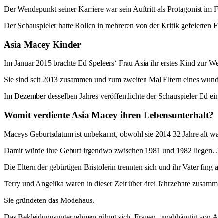
Der Wendepunkt seiner Karriere war sein Auftritt als Protagonist im 
Der Schauspieler hatte Rollen in mehreren von der Kritik gefeierte
Asia Macey Kinder
Im Januar 2015 brachte Ed Speleers‘ Frau Asia ihr erstes Kind zur W
Sie sind seit 2013 zusammen und zum zweiten Mal Eltern eines wun
Im Dezember desselben Jahres veröffentlichte der Schauspieler Ed ein 
Womit verdiente Asia Macey ihren Lebensunterhalt?
Maceys Geburtsdatum ist unbekannt, obwohl sie 2014 32 Jahre alt wa
Damit würde ihre Geburt irgendwo zwischen 1981 und 1982 liegen. Ja
Die Eltern der gebürtigen Bristolerin trennten sich und ihr Vater fing
Terry und Angelika waren in dieser Zeit über drei Jahrzehnte zusamm
Sie gründeten das Modehaus.
Das Bekleidungsunternehmen rühmt sich, Frauen „unabhängig von A