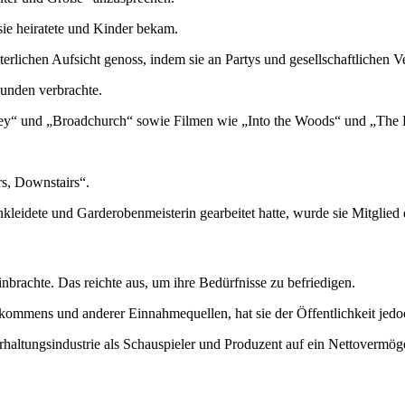
sie heiratete und Kinder bekam.
erlichen Aufsicht genoss, indem sie an Partys und gesellschaftlichen V
eunden verbrachte.
“ und „Broadchurch“ sowie Filmen wie „Into the Woods“ und „The L
rs, Downstairs“.
leidete und Garderobenmeisterin gearbeitet hatte, wurde sie Mitglied
brachte. Das reichte aus, um ihre Bedürfnisse zu befriedigen.
ommens und anderer Einnahmequellen, hat sie der Öffentlichkeit jedoch
rhaltungsindustrie als Schauspieler und Produzent auf ein Nettovermög