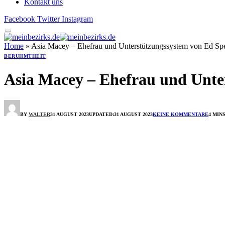
Kontakt uns
Facebook
Twitter
Instagram
Home
»
Asia Macey – Ehefrau und Unterstützungssystem von Ed Spe
BERUHMTHEIT
Asia Macey – Ehefrau und Unte
BY
WALTER
31 AUGUST 2023
UPDATED:
31 AUGUST 2023
KEINE KOMMENTARE
4 MIN