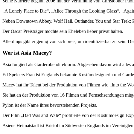
Seine Karriere begann 2006 mit der Verfilmung von Christopher Paoli
„A Lonely Place to Die“, „Alice Through the Looking Glass“, „Agains
Neben Downtown Abbey, Wolf Hall, Outlander, You und Star Trek: Pic
Der Oscar-Preisträger möchte sein Eheleben lieber privat halten.
Allerdings gibt er genug von sich preis, um identifizierbar zu sein. Di
Wer ist Asia Macey?
Asia fungiert als Garderobendirektorin. Abgesehen davon wird alles 
Ed Speleers Frau ist Englands bekannte Kostümdesignerin und Garde
Macey hat ihr Talent bei der Produktion von Filmen wie „Into the W
Sie hat an der Produktion von 16 Filmen und Fernsehsendungen mitg
Pylon ist der Name ihres bevorstehenden Projekts.
Der Film „Dad Was and Wale“ profitierte von der Kostümdesign-Experti
Asiens Heimatstadt ist Bristol im Südwesten Englands im Vereinigten