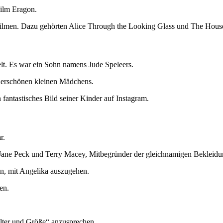
Film Eragon.
n Filmen. Dazu gehörten Alice Through the Looking Glass und The House
elt. Es war ein Sohn namens Jude Speleers.
derschönen kleinen Mädchens.
fantastisches Bild seiner Kinder auf Instagram.
r.
ne Peck und Terry Macey, Mitbegründer der gleichnamigen Bekleidungs
 an, mit Angelika auszugehen.
en.
lter und Größe“ anzusprechen.