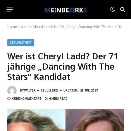
Home
»
Wer ist Cheryl Ladd? Der 71 jährige „Dancing With The Stars“ Kandidat
BERUHMTHEIT
Wer ist Cheryl Ladd? Der 71
jährige „Dancing With The
Stars“ Kandidat
BY
WALTER
28 JULI 2023
UPDATED:
28 JULI 2023
KEINE KOMMENTARE
6 MINS READ