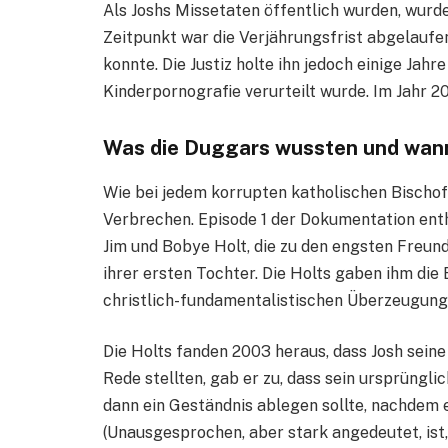
Als Joshs Missetaten öffentlich wurden, wur
Zeitpunkt war die Verjährungsfrist abgelaufe
konnte. Die Justiz holte ihn jedoch einige Jahr
Kinderpornografie verurteilt wurde. Im Jahr 2
Was die Duggars wussten und wann
Wie bei jedem korrupten katholischen Bischof
Verbrechen. Episode 1 der Dokumentation enth
Jim und Bobye Holt, die zu den engsten Freun
ihrer ersten Tochter. Die Holts gaben ihm die 
christlich-fundamentalistischen Überzeugunge
Die Holts fanden 2003 heraus, dass Josh seine
Rede stellten, gab er zu, dass sein ursprüngli
dann ein Geständnis ablegen sollte, nachdem e
(Unausgesprochen, aber stark angedeutet, ist,