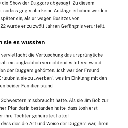
de die Show der Duggars abgesagt. Zu diesem
n, sodass gegen ihn keine Anklage erhoben werden
e später ein, als er wegen Besitzes von
022 wurde er zu zwölf Jahren Gefängnis verurteilt.
 sie es wussten
 vervielfacht die Vertuschung das ursprüngliche
ält ein unglaublich vernichtendes Interview mit
den der Duggars gehörten. Josh war der Freund
Erlaubnis, sie zu „werben“, was im Einklang mit den
n beider Familien stand.
 Schwestern missbraucht hatte. Als sie Jim Bob zur
cher Plan darin bestanden hatte, dass Josh erst
r ihre Tochter geheiratet hatte!
 dass dies die Art und Weise der Duggars war, ihren