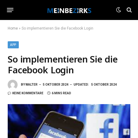
Home
»
So implementieren Sie die Facebook Login
APP
So implementieren Sie die
Facebook Login
BY
WALTER
5 OKTOBER 2024
UPDATED:
5 OKTOBER 2024
KEINE KOMMENTARE
6 MINS READ