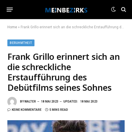
Home
»
Frank Grillo erinnert sich an die schreckliche Erstaufführung des Debütfilms seines Sohnes
BERUHMTHEIT
Frank Grillo erinnert sich an
die schreckliche
Erstaufführung des
Debütfilms seines Sohnes
BY
WALTER
18 MAI 2023
UPDATED:
18 MAI 2023
KEINE KOMMENTARE
5 MINS READ