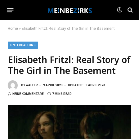
Home
»
Elisabeth Fritzl: Real Story of The Girl in The Basement
UNTERHALTUNG
Elisabeth Fritzl: Real Story of
The Girl in The Basement
BY
WALTER
9 APRIL 2023
UPDATED:
9 APRIL 2023
KEINE KOMMENTARE
7 MINS READ