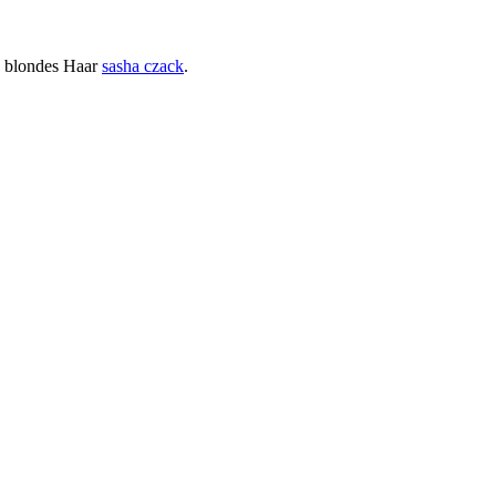
d blondes Haar
sasha czack
.