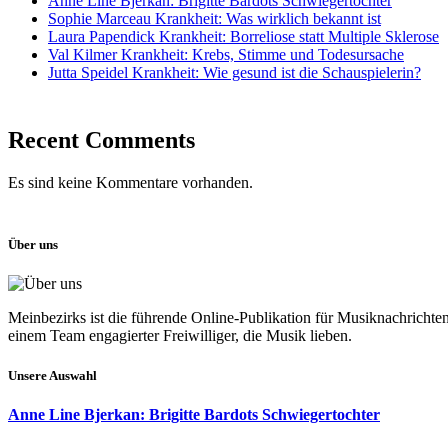
Anne Line Bjerkan: Brigitte Bardots Schwiegertochter
Sophie Marceau Krankheit: Was wirklich bekannt ist
Laura Papendick Krankheit: Borreliose statt Multiple Sklerose
Val Kilmer Krankheit: Krebs, Stimme und Todesursache
Jutta Speidel Krankheit: Wie gesund ist die Schauspielerin?
Recent Comments
Es sind keine Kommentare vorhanden.
Über uns
Meinbezirks ist die führende Online-Publikation für Musiknachrichte
einem Team engagierter Freiwilliger, die Musik lieben.
Unsere Auswahl
Anne Line Bjerkan: Brigitte Bardots Schwiegertochter