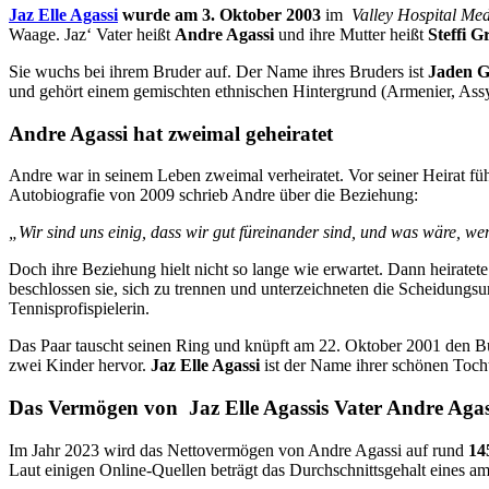
Jaz Elle Agassi
wurde am 3. Oktober 2003
im
Valley Hospital Med
Waage. Jaz‘ Vater heißt
Andre Agassi
und ihre Mutter heißt
Steffi G
Sie wuchs bei ihrem Bruder auf. Der Name ihres Bruders ist
Jaden Gi
und gehört einem gemischten ethnischen Hintergrund (Armenier, Assyre
Andre Agassi hat zweimal geheiratet
Andre war in seinem Leben zweimal verheiratet. Vor seiner Heirat fü
Autobiografie von 2009 schrieb Andre über die Beziehung:
„Wir sind uns einig, dass wir gut füreinander sind, und was wäre, we
Doch ihre Beziehung hielt nicht so lange wie erwartet. Dann heiratete
beschlossen sie, sich zu trennen und unterzeichneten die Scheidungs
Tennisprofispielerin.
Das Paar tauscht seinen Ring und knüpft am 22. Oktober 2001 den Bun
zwei Kinder hervor.
Jaz Elle Agassi
ist der Name ihrer schönen Toch
Das Vermögen von
Jaz Elle Agassis Vater Andre Agas
Im Jahr 2023 wird das Nettovermögen von Andre Agassi auf rund
14
Laut einigen Online-Quellen beträgt das Durchschnittsgehalt eines a