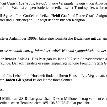
ical Center, Las Vegas, Nevada in den Vereinigten Staaten von Amerik
raf
. Ihr Vater ist ein pensionierter amerikanischer Tennisspieler, währe
l Agassi
. Ihre Großeltern heißen
Heidi Graf
und
Peter Graf
. Aufgrun
r und Deutsche) an. Sie folgt der christlichen Religion.
hrte er Anfang der 1990er Jahre eine romantische Beziehung mit der a
nn sie achtundzwanzig Jahre älter wäre? Wir sind sympathisch und der 
 er
Brooke Shields
. Das Paar gab im Jahr 1997 sein Eheversprechen ab
urkunde. Danach heiratete er seine langjährige schöne Freundin
Steffi G
d fürs Leben. Ihre Hochzeit findet in ihrem Haus in Las Vegas statt, 
ter.
Jaden Gil Agassi
ist der Name ihres Sohnes.
si
5 Millionen US-Dollar
geschätzt . Diesen Millionenbetrag verdient er 
merikanischen Tennisspielers 185.106,59 US-Dollar pro Jahr.