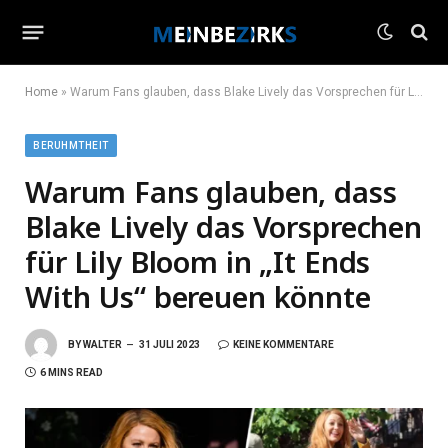
Home
»
Warum Fans glauben, dass Blake Lively das Vorsprechen für Lily Bloom in „It Ends With Us“ bereuen könnte
BERUHMTHEIT
Warum Fans glauben, dass
Blake Lively das Vorsprechen
für Lily Bloom in „It Ends
With Us“ bereuen könnte
BY
WALTER
31 JULI 2023
KEINE KOMMENTARE
6 MINS READ