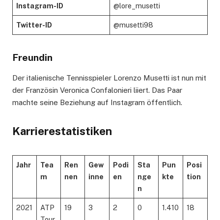
Instagram-ID
@lore_musetti
Twitter-ID
@musetti98
Freundin
Der italienische Tennisspieler Lorenzo Musetti ist nun mit
der Französin Veronica Confalonieri liiert. Das Paar
machte seine Beziehung auf Instagram öffentlich.
Karrierestatistiken
Jahr
Tea
Ren
Gew
Podi
Sta
Pun
Posi
m
nen
inne
en
nge
kte
tion
n
2021
ATP
19
3
2
0
1.410
18
Tour