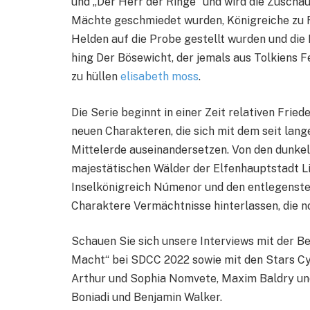
und „Der Herr der Ringe“ und wird die Zuschaue
Mächte geschmiedet wurden, Königreiche zu R
Helden auf die Probe gestellt wurden und die
hing Der Bösewicht, der jemals aus Tolkiens F
zu hüllen
elisabeth moss
.
Die Serie beginnt in einer Zeit relativen Fri
neuen Charakteren, die sich mit dem seit la
Mittelerde auseinandersetzen. Von den dunke
majestätischen Wälder der Elfenhauptstadt 
Inselkönigreich Númenor und den entlegenste
Charaktere Vermächtnisse hinterlassen, die n
Schauen Sie sich unsere Interviews mit der Be
Macht“ bei SDCC 2022 sowie mit den Stars Cy
Arthur und Sophia Nomvete, Maxim Baldry un
Boniadi und Benjamin Walker.