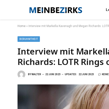
L
Home
»
Interview mit Markella Kavenagh und Megan Richards: LOTR
BERUHMTHEIT
Interview mit Markel
Richards: LOTR Rings 
BY
WALTER
22 JUNI 2023
UPDATED:
22 JUNI 2023
KEIN