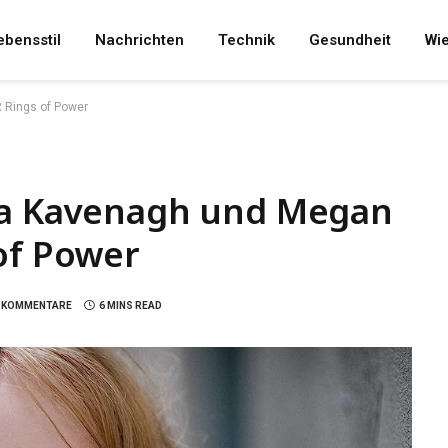
ebensstil
Nachrichten
Technik
Gesundheit
Wi
 Rings of Power
la Kavenagh und Megan
of Power
E KOMMENTARE
6 MINS READ