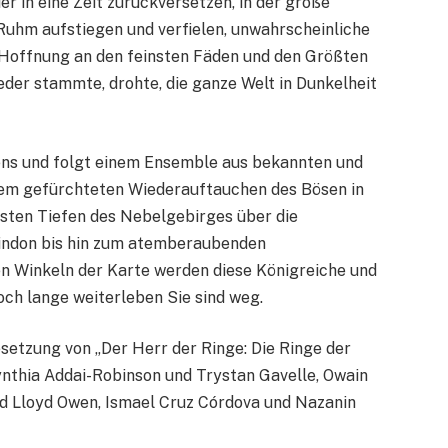
r in eine Zeit zurückversetzen, in der große
uhm aufstiegen und verfielen, unwahrscheinliche
 Hoffnung an den feinsten Fäden und den Größten
eder stammte, drohte, die ganze Welt in Dunkelheit
edens und folgt einem Ensemble aus bekannten und
ngem gefürchteten Wiederauftauchen des Bösen in
lsten Tiefen des Nebelgebirges über die
Lindon bis hin zum atemberaubenden
n Winkeln der Karte werden diese Königreiche und
och lange weiterleben Sie sind weg.
setzung von „Der Herr der Ringe: Die Ringe der
nthia Addai-Robinson und Trystan Gavelle, Owain
d Lloyd Owen, Ismael Cruz Córdova und Nazanin