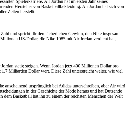
gesamten Spielerkarriere. Air Jordan hat im ersten Jahr seines
renden Hersteller von Basketballbekleidung. Air Jordan hat sich von
er Zeiten herstellt.
e Zahl und spricht für den lächerlichen Gewinn, den Nike insgesamt
Millionen US-Dollar, die Nike 1985 mit Air Jordan verdient hat,
 Jordan stetig steigen. Wenn Jordan jetzt 400 Millionen Dollar pro
1,7 Milliarden Dollar wert. Diese Zahl unterstreicht weiter, wie viel
lte anscheinend ursprünglich bei Adidas unterschreiben, aber Air wird
n Entscheidungen in der Geschichte der Mode heraus und hat Dutzende
ch dem Basketball hat ihn zu einem der reichsten Menschen der Welt