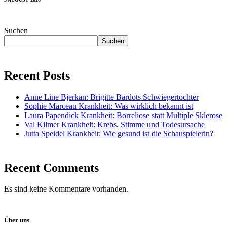
Suchen
Suchen
Recent Posts
Anne Line Bjerkan: Brigitte Bardots Schwiegertochter
Sophie Marceau Krankheit: Was wirklich bekannt ist
Laura Papendick Krankheit: Borreliose statt Multiple Sklerose
Val Kilmer Krankheit: Krebs, Stimme und Todesursache
Jutta Speidel Krankheit: Wie gesund ist die Schauspielerin?
Recent Comments
Es sind keine Kommentare vorhanden.
Über uns