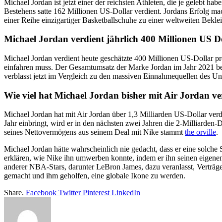
Michael Jordan ist jetzt einer der reichsten Athleten, die je gelebt hab
Bestehens satte 162 Millionen US-Dollar verdient. Jordans Erfolg ma
einer Reihe einzigartiger Basketballschuhe zu einer weltweiten Bekleid
Michael Jordan verdient jährlich 400 Millionen US D
Michael Jordan verdient heute geschätzte 400 Millionen US-Dollar pro
einfahren muss. Der Gesamtumsatz der Marke Jordan im Jahr 2021 beli
verblasst jetzt im Vergleich zu den massiven Einnahmequellen des Unt
Wie viel hat Michael Jordan bisher mit Air Jordan ve
Michael Jordan hat mit Air Jordan über 1,3 Milliarden US-Dollar verdi
Jahr einbringt, wird er in den nächsten zwei Jahren die 2-Milliarden-D
seines Nettovermögens aus seinem Deal mit Nike stammt
the orville
.
Michael Jordan hätte wahrscheinlich nie gedacht, dass er eine solche
erklären, wie Nike ihn umwerben konnte, indem er ihn seinen eigenen 
anderer NBA-Stars, darunter LeBron James, dazu veranlasst, Verträge
gemacht und ihm geholfen, eine globale Ikone zu werden.
Share.
Facebook
Twitter
Pinterest
LinkedIn