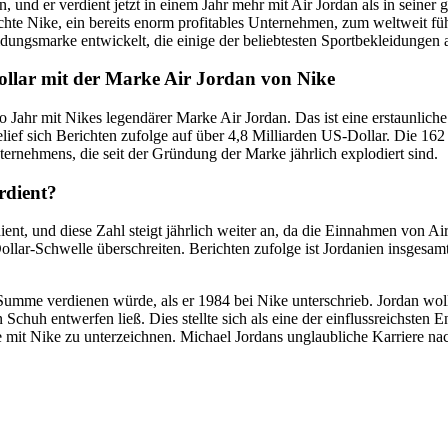
en, und er verdient jetzt in einem Jahr mehr mit Air Jordan als in seiner 
chte Nike, ein bereits enorm profitables Unternehmen, zum weltweit füh
ungsmarke entwickelt, die einige der beliebtesten Sportbekleidungen all
ollar mit der Marke Air Jordan von Nike
 Jahr mit Nikes legendärer Marke Air Jordan. Das ist eine erstaunlich
ef sich Berichten zufolge auf über 4,8 Milliarden US-Dollar. Die 162 
ernehmens, die seit der Gründung der Marke jährlich explodiert sind.
rdient?
ent, und diese Zahl steigt jährlich weiter an, da die Einnahmen von Air
ollar-Schwelle überschreiten. Berichten zufolge ist Jordanien insgesamt 
 Summe verdienen würde, als er 1984 bei Nike unterschrieb. Jordan wol
Schuh entwerfen ließ. Dies stellte sich als eine der einflussreichste
 mit Nike zu unterzeichnen. Michael Jordans unglaubliche Karriere na