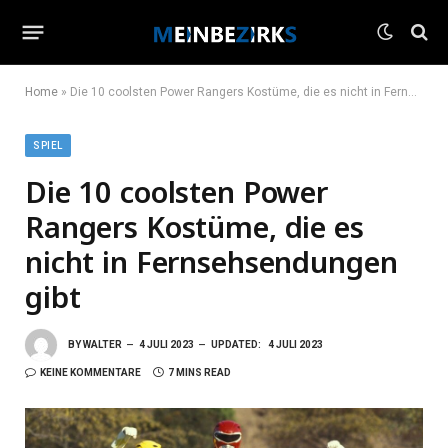
Home
»
Die 10 coolsten Power Rangers Kostüme, die es nicht in Fernsehsendungen gibt
SPIEL
Die 10 coolsten Power
Rangers Kostüme, die es
nicht in Fernsehsendungen
gibt
BY
WALTER
4 JULI 2023
UPDATED:
4 JULI 2023
KEINE KOMMENTARE
7 MINS READ