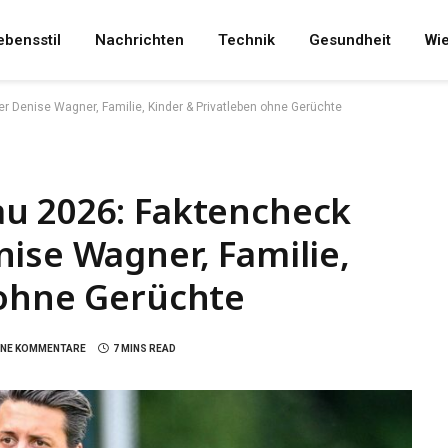
ebensstil
Nachrichten
Technik
Gesundheit
Wi
 Denise Wagner, Familie, Kinder & Privatleben ohne Gerüchte
u 2026: Faktencheck
ise Wagner, Familie,
 ohne Gerüchte
INE KOMMENTARE
7 MINS READ