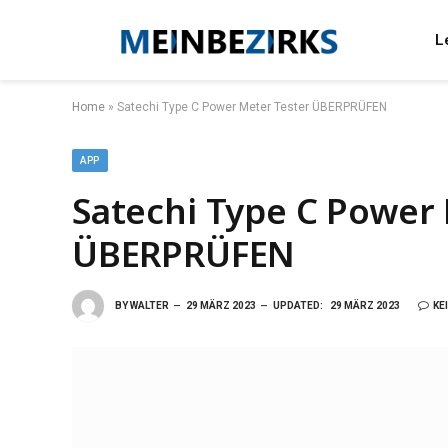
L
Home
»
Satechi Type C Power Meter Tester ÜBERPRÜFEN
APP
Satechi Type C Power
ÜBERPRÜFEN
BY
WALTER
29 MÄRZ 2023
UPDATED:
29 MÄRZ 2023
KE