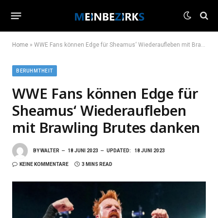
Home
»
WWE Fans können Edge für Sheamus‘ Wiederaufleben mit Brawling Brutes danken
BERUHMTHEIT
WWE Fans können Edge für
Sheamus‘ Wiederaufleben
mit Brawling Brutes danken
BY
WALTER
18 JUNI 2023
UPDATED:
18 JUNI 2023
KEINE KOMMENTARE
3 MINS READ