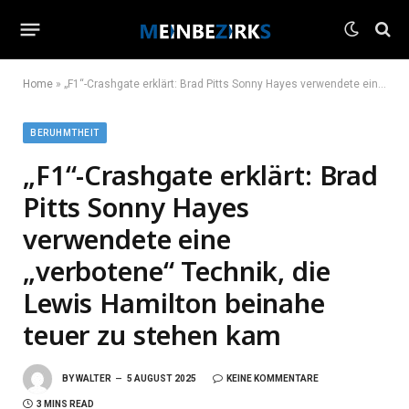
Home
»
„F1“-Crashgate erklärt: Brad Pitts Sonny Hayes verwendete eine „verbotene“ Technik, die Lewis Hamilton beinahe teuer zu stehen kam
BERUHMTHEIT
„F1“-Crashgate erklärt: Brad
Pitts Sonny Hayes
verwendete eine
„verbotene“ Technik, die
Lewis Hamilton beinahe
teuer zu stehen kam
BY
WALTER
5 AUGUST 2025
KEINE KOMMENTARE
3 MINS READ