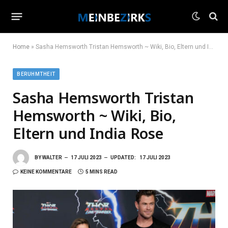
Home
»
Sasha Hemsworth Tristan Hemsworth ~ Wiki, Bio, Eltern und India Rose
BERUHMTHEIT
Sasha Hemsworth Tristan
Hemsworth ~ Wiki, Bio,
Eltern und India Rose
BY
WALTER
17 JULI 2023
UPDATED:
17 JULI 2023
KEINE KOMMENTARE
5 MINS READ