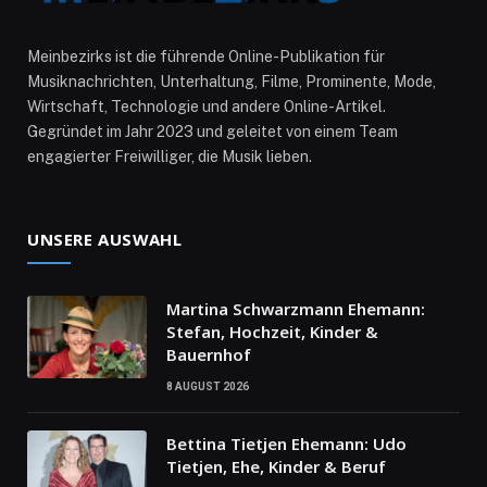
Meinbezirks ist die führende Online-Publikation für
Musiknachrichten, Unterhaltung, Filme, Prominente, Mode,
Wirtschaft, Technologie und andere Online-Artikel.
Gegründet im Jahr 2023 und geleitet von einem Team
engagierter Freiwilliger, die Musik lieben.
UNSERE AUSWAHL
Martina Schwarzmann Ehemann:
Stefan, Hochzeit, Kinder &
Bauernhof
8 AUGUST 2026
Bettina Tietjen Ehemann: Udo
Tietjen, Ehe, Kinder & Beruf