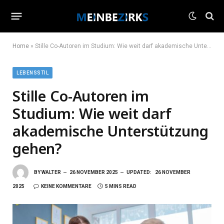
Home
»
Stille Co-Autoren im Studium: Wie weit darf akademische Unterstützung gehen?
LEBENSSTIL
Stille Co-Autoren im
Studium: Wie weit darf
akademische Unterstützung
gehen?
BY
WALTER
26 NOVEMBER 2025
UPDATED:
26 NOVEMBER
2025
KEINE KOMMENTARE
5 MINS READ