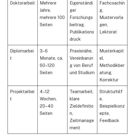
Doktorarbeit
Mehrere
Eigenständi
Fachcoachin
Jahre,
ger
g,
mehrere 100
Forschungs
Mustervorla
Seiten
beitrag,
gen,
Publikations
Lektorat
druck
Diplomarbei
3–6
Praxisnähe,
Musterkapit
t
Monate, ca.
Vereinbarun
el,
60–120
g von Beruf
Methodikber
Seiten
und Studium
atung,
Korrektur
Projektarbei
4–12
Teamarbeit,
Strukturhilf
t
Wochen,
klare
e,
20–40
Zieldefinitio
Beispielkonz
Seiten
n,
epte,
Zeitmanage
Feedback
ment