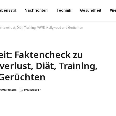
ebensstil
Nachrichten
Technik
Gesundheit
Wi
htsverlust, Diät, Training, WWE, Hollywood und Gerüchten
it: Faktencheck zu
erlust, Diät, Training,
Gerüchten
 KOMMENTARE
12 MINS READ