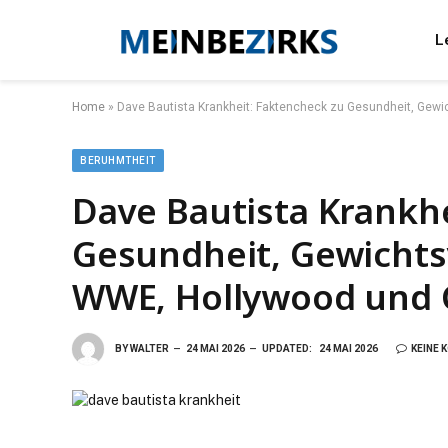
L
Home
»
Dave Bautista Krankheit: Faktencheck zu Gesundheit, Gewic
BERUHMTHEIT
Dave Bautista Krankhe
Gesundheit, Gewichtsv
WWE, Hollywood und 
BY
WALTER
24 MAI 2026
UPDATED:
24 MAI 2026
KEINE