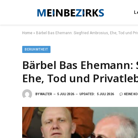
L
Home
»
Bärbel Bas Ehemann: Siegfried Ambrosius, Ehe, Tod und Priv
BERUHMTHEIT
Bärbel Bas Ehemann: 
Ehe, Tod und Privatle
BY
WALTER
5 JULI 2026
UPDATED:
5 JULI 2026
KEINE K