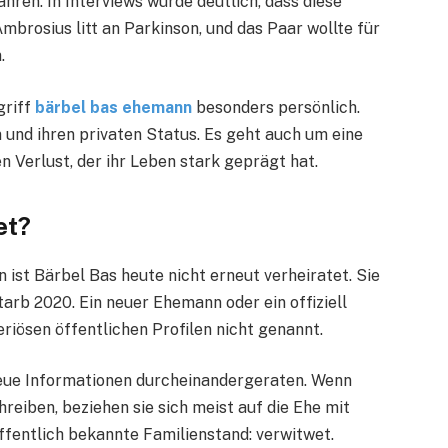
ren. In Interviews wurde deutlich, dass diese
brosius litt an Parkinson, und das Paar wollte für
.
griff
bärbel bas ehemann
besonders persönlich.
n und ihren privaten Status. Es geht auch um eine
n Verlust, der ihr Leben stark geprägt hat.
et?
 ist Bärbel Bas heute nicht erneut verheiratet. Sie
tarb 2020. Ein neuer Ehemann oder ein offiziell
eriösen öffentlichen Profilen nicht genannt.
d neue Informationen durcheinandergeraten. Wenn
hreiben, beziehen sie sich meist auf die Ehe mit
ffentlich bekannte Familienstand: verwitwet.