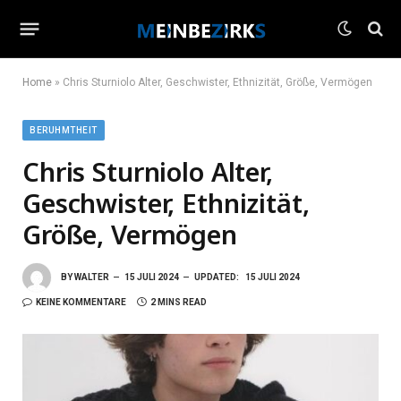
Home
»
Chris Sturniolo Alter, Geschwister, Ethnizität, Größe, Vermögen
BERUHMTHEIT
Chris Sturniolo Alter,
Geschwister, Ethnizität,
Größe, Vermögen
BY
WALTER
15 JULI 2024
UPDATED:
15 JULI 2024
KEINE KOMMENTARE
2 MINS READ