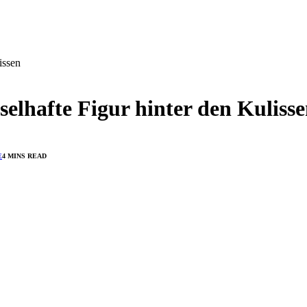
issen
elhafte Figur hinter den Kuliss
E
4 MINS READ