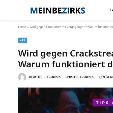
L
Home
»
Wird gegen Crackstreams vorgegangen? Warum funktioniert 
APP
Wird gegen Crackstr
Warum funktioniert di
BY
WALTER
8 JUNI 2025
UPDATED:
8 JUNI 2025
KEINE 