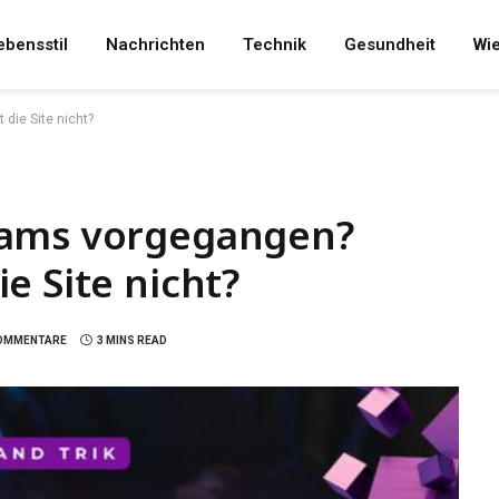
ebensstil
Nachrichten
Technik
Gesundheit
Wi
die Site nicht?
eams vorgegangen?
e Site nicht?
KOMMENTARE
3 MINS READ