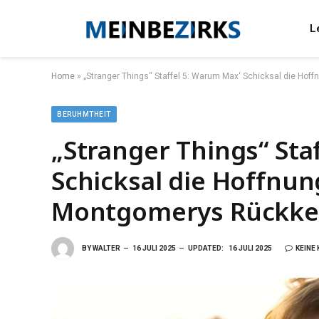
L
Home
»
„Stranger Things“ Staffel 5: Warum Max‘ Schicksal die Ho
BERUHMTHEIT
„Stranger Things“ Sta
Schicksal die Hoffnun
Montgomerys Rückkeh
BY
WALTER
16 JULI 2025
UPDATED:
16 JULI 2025
KEINE