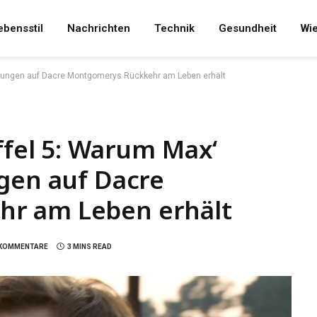
ebensstil
Nachrichten
Technik
Gesundheit
Wi
ffnungen auf Dacre Montgomerys Rückkehr am Leben erhält
ffel 5: Warum Max‘
gen auf Dacre
r am Leben erhält
 KOMMENTARE
3 MINS READ