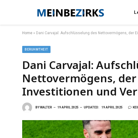
L
Home
»
Dani Carvajal: Aufschlüsselung des Nettovermögens, der 
BERUHMTHEIT
Dani Carvajal: Aufsch
Nettovermögens, der
Investitionen und V
BY
WALTER
19 APRIL 2025
UPDATED:
19 APRIL 2025
KE