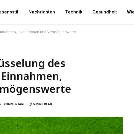
ebensstil
Nachrichten
Technik
Gesundheit
Wi
Einnahmen, Investitionen und Vermögenswerte
lüsselung des
 Einnahmen,
ermögenswerte
INE KOMMENTARE
5 MINS READ