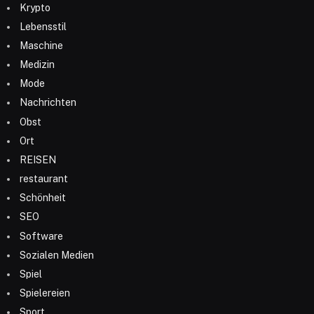
Krypto
Lebensstil
Maschine
Medizin
Mode
Nachrichten
Obst
Ort
REISEN
restaurant
Schönheit
SEO
Software
Sozialen Medien
Spiel
Spielereien
Sport