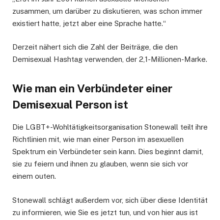
zusammen, um darüber zu diskutieren, was schon immer
existiert hatte, jetzt aber eine Sprache hatte.“
Derzeit nähert sich die Zahl der Beiträge, die den
Demisexual Hashtag verwenden, der 2,1-Millionen-Marke.
Wie man ein Verbündeter einer
Demisexual Person ist
Die LGBT+-Wohltätigkeitsorganisation Stonewall teilt ihre
Richtlinien mit, wie man einer Person im asexuellen
Spektrum ein Verbündeter sein kann. Dies beginnt damit,
sie zu feiern und ihnen zu glauben, wenn sie sich vor
einem outen.
Stonewall schlägt außerdem vor, sich über diese Identität
zu informieren, wie Sie es jetzt tun, und von hier aus ist