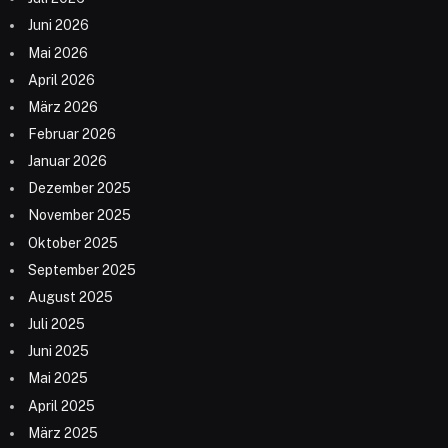
Juni 2026
Mai 2026
April 2026
März 2026
Februar 2026
Januar 2026
Dezember 2025
November 2025
Oktober 2025
September 2025
August 2025
Juli 2025
Juni 2025
Mai 2025
April 2025
März 2025