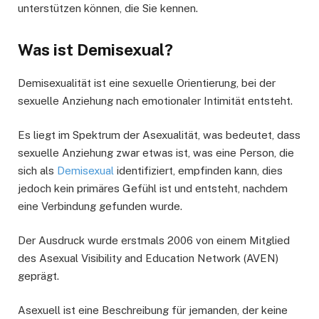
unterstützen können, die Sie kennen.
Was ist Demisexual?
Demisexualität ist eine sexuelle Orientierung, bei der
sexuelle Anziehung nach emotionaler Intimität entsteht.
Es liegt im Spektrum der Asexualität, was bedeutet, dass
sexuelle Anziehung zwar etwas ist, was eine Person, die
sich als
Demisexual
identifiziert, empfinden kann, dies
jedoch kein primäres Gefühl ist und entsteht, nachdem
eine Verbindung gefunden wurde.
Der Ausdruck wurde erstmals 2006 von einem Mitglied
des Asexual Visibility and Education Network (AVEN)
geprägt.
Asexuell ist eine Beschreibung für jemanden, der keine