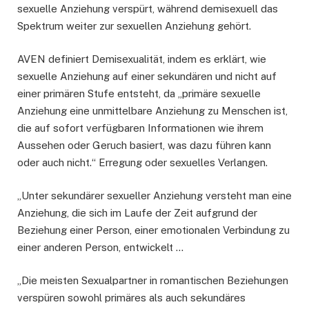
sexuelle Anziehung verspürt, während demisexuell das
Spektrum weiter zur sexuellen Anziehung gehört.
AVEN definiert Demisexualität, indem es erklärt, wie
sexuelle Anziehung auf einer sekundären und nicht auf
einer primären Stufe entsteht, da „primäre sexuelle
Anziehung eine unmittelbare Anziehung zu Menschen ist,
die auf sofort verfügbaren Informationen wie ihrem
Aussehen oder Geruch basiert, was dazu führen kann
oder auch nicht.“ Erregung oder sexuelles Verlangen.
„Unter sekundärer sexueller Anziehung versteht man eine
Anziehung, die sich im Laufe der Zeit aufgrund der
Beziehung einer Person, einer emotionalen Verbindung zu
einer anderen Person, entwickelt …
„Die meisten Sexualpartner in romantischen Beziehungen
verspüren sowohl primäres als auch sekundäres