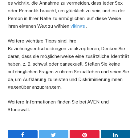
es wichtig, die Annahme zu vermeiden, dass jeder Sex
oder Romantik braucht, um glücklich zu sein, und es der
Person in Ihrer Nähe zu ermöglichen, auf diese Weise
ihren eigenen Weg zu wählen
vikings
.
Weitere wichtige Tipps sind, ihre
Beziehungsentscheidungen zu akzeptieren; Denken Sie
daran, dass sie möglicherweise eine zusätzliche Identität
haben, z. B. schwul oder pansexuell. Stellen Sie keine
aufdringlichen Fragen zu ihrem Sexualleben und seien Sie
da, um Aufklärung zu leisten und Diskriminierung ihnen
gegenüber anzuprangern.
Weitere Informationen finden Sie bei AVEN und
Stonewall.