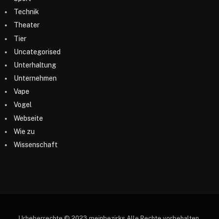
Technik
Theater
Tier
Uncategorised
Unterhaltung
Unternehmen
Vape
Vogel
Webseite
Wie zu
Wissenschaft
Urheberrechte © 2023 meinbezirks Alle Rechte vorbehalten.