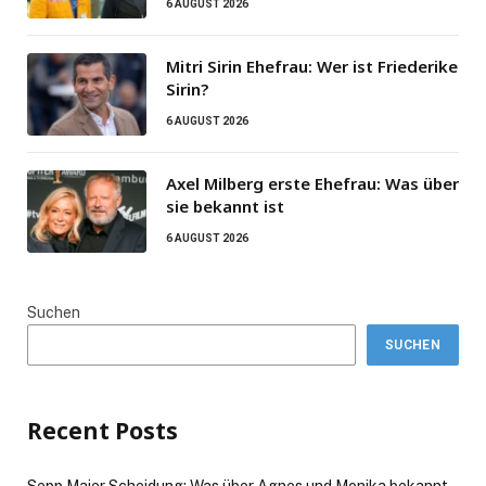
6 AUGUST 2026
Mitri Sirin Ehefrau: Wer ist Friederike
Sirin?
6 AUGUST 2026
Axel Milberg erste Ehefrau: Was über
sie bekannt ist
6 AUGUST 2026
Suchen
SUCHEN
Recent Posts
Sepp Maier Scheidung: Was über Agnes und Monika bekannt