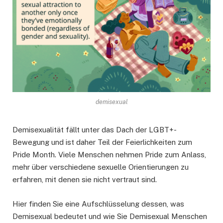
demisexual
Demisexualität fällt unter das Dach der LGBT+-
Bewegung und ist daher Teil der Feierlichkeiten zum
Pride Month. Viele Menschen nehmen Pride zum Anlass,
mehr über verschiedene sexuelle Orientierungen zu
erfahren, mit denen sie nicht vertraut sind.
Hier finden Sie eine Aufschlüsselung dessen, was
Demisexual bedeutet und wie Sie Demisexual Menschen