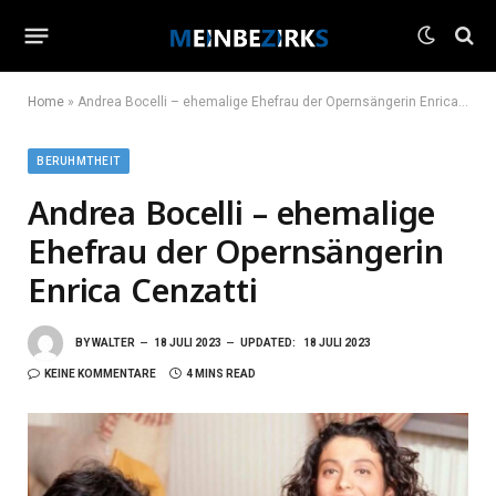
Home
»
Andrea Bocelli – ehemalige Ehefrau der Opernsängerin Enrica Cenzatti
BERUHMTHEIT
Andrea Bocelli – ehemalige
Ehefrau der Opernsängerin
Enrica Cenzatti
BY
WALTER
18 JULI 2023
UPDATED:
18 JULI 2023
KEINE KOMMENTARE
4 MINS READ