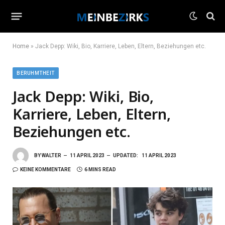
Home
»
Jack Depp: Wiki, Bio, Karriere, Leben, Eltern, Beziehungen etc.
BERUHMTHEIT
Jack Depp: Wiki, Bio,
Karriere, Leben, Eltern,
Beziehungen etc.
BY
WALTER
11 APRIL 2023
UPDATED:
11 APRIL 2023
KEINE KOMMENTARE
6 MINS READ