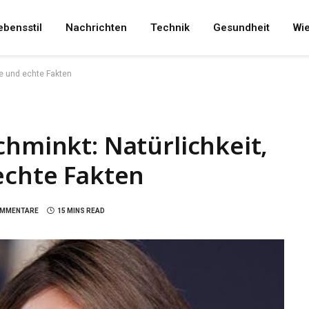
ebensstil
Nachrichten
Technik
Gesundheit
Wi
re und echte Fakten
chminkt: Natürlichkeit,
echte Fakten
OMMENTARE
15 MINS READ