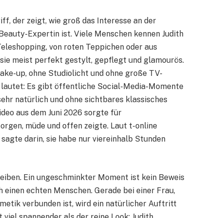
ff, der zeigt, wie groß das Interesse an der
Beauty-Expertin ist. Viele Menschen kennen Judith
Teleshopping, von roten Teppichen oder aus
 sie meist perfekt gestylt, gepflegt und glamourös.
Make-up, ohne Studiolicht und ohne große TV-
t lautet: Es gibt öffentliche Social-Media-Momente
sehr natürlich und ohne sichtbares klassisches
ideo aus dem Juni 2026 sorgte für
orgen, müde und offen zeigte. Laut t-online
 sagte darin, sie habe nur viereinhalb Stunden
leiben. Ein ungeschminkter Moment ist kein Beweis
ch einen echten Menschen. Gerade bei einer Frau,
metik verbunden ist, wird ein natürlicher Auftritt
t viel spannender als der reine Look: Judith