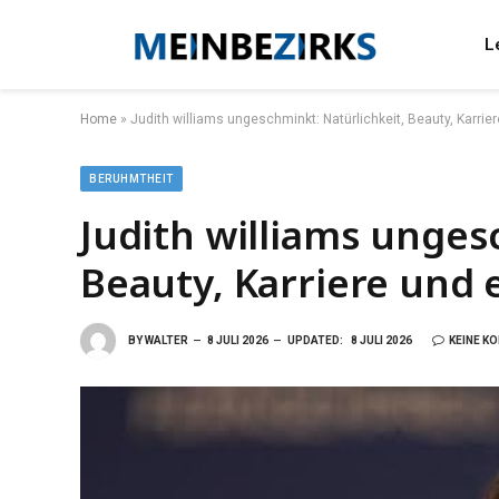
L
Home
»
Judith williams ungeschminkt: Natürlichkeit, Beauty, Karrie
BERUHMTHEIT
Judith williams unges
Beauty, Karriere und 
BY
WALTER
8 JULI 2026
UPDATED:
8 JULI 2026
KEINE K