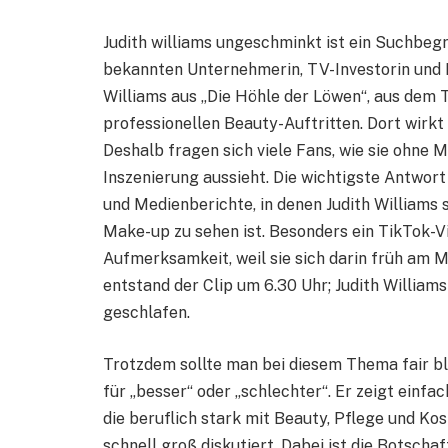
Judith williams ungeschminkt ist ein Suchbegri
bekannten Unternehmerin, TV-Investorin und 
Williams aus „Die Höhle der Löwen“, aus dem 
professionellen Beauty-Auftritten. Dort wirkt
Deshalb fragen sich viele Fans, wie sie ohne 
Inszenierung aussieht. Die wichtigste Antwor
und Medienberichte, in denen Judith Williams 
Make-up zu sehen ist. Besonders ein TikTok-V
Aufmerksamkeit, weil sie sich darin früh am M
entstand der Clip um 6.30 Uhr; Judith Williams
geschlafen.
Trotzdem sollte man bei diesem Thema fair b
für „besser“ oder „schlechter“. Er zeigt einfa
die beruflich stark mit Beauty, Pflege und Kos
schnell groß diskutiert. Dabei ist die Botschaf