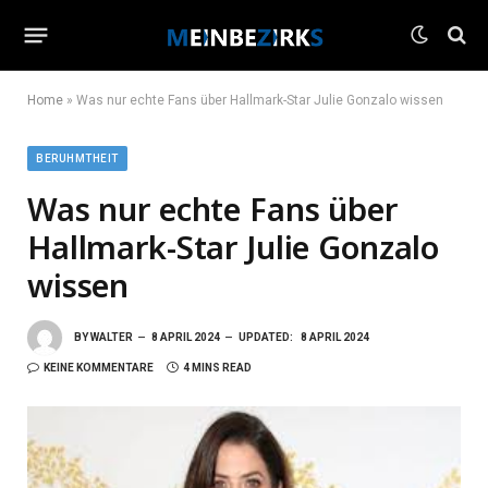
Home
»
Was nur echte Fans über Hallmark-Star Julie Gonzalo wissen
BERUHMTHEIT
Was nur echte Fans über
Hallmark-Star Julie Gonzalo
wissen
BY
WALTER
8 APRIL 2024
UPDATED:
8 APRIL 2024
KEINE KOMMENTARE
4 MINS READ