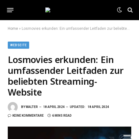
Home
»
Losmovies erkunden: Ein umfassender Leitfaden zur beliebten Streaming-Website
WEBSEITE
Losmovies erkunden: Ein
umfassender Leitfaden zur
beliebten Streaming-
Website
BY
WALTER
18 APRIL 2024
UPDATED:
18 APRIL 2024
KEINE KOMMENTARE
6 MINS READ