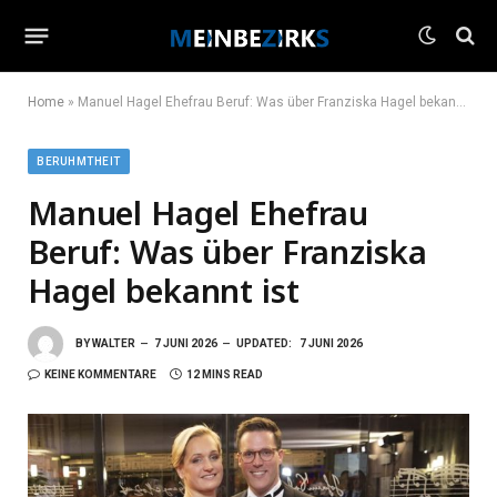
Home
»
Manuel Hagel Ehefrau Beruf: Was über Franziska Hagel bekannt ist
BERUHMTHEIT
Manuel Hagel Ehefrau
Beruf: Was über Franziska
Hagel bekannt ist
BY
WALTER
7 JUNI 2026
UPDATED:
7 JUNI 2026
KEINE KOMMENTARE
12 MINS READ