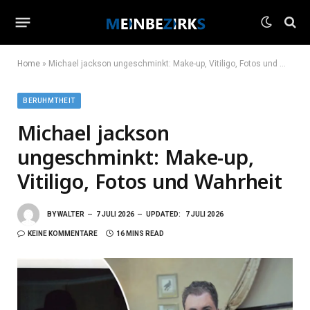
Home
»
Michael jackson ungeschminkt: Make-up, Vitiligo, Fotos und Wahrheit
BERUHMTHEIT
Michael jackson
ungeschminkt: Make-up,
Vitiligo, Fotos und Wahrheit
BY
WALTER
7 JULI 2026
UPDATED:
7 JULI 2026
KEINE KOMMENTARE
16 MINS READ