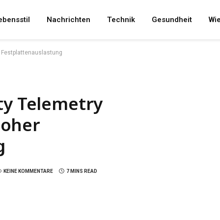
ebensstil
Nachrichten
Technik
Gesundheit
Wi
r Festplattenauslastung
ty Telemetry
hoher
g
KEINE KOMMENTARE
7 MINS READ