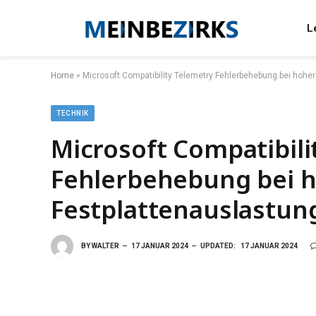
L
Home
»
Microsoft Compatibility Telemetry Fehlerbehebung bei hohe
TECHNIK
Microsoft Compatibili
Fehlerbehebung bei 
Festplattenauslastun
BY
WALTER
17 JANUAR 2024
UPDATED:
17 JANUAR 2024