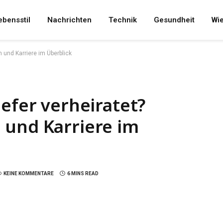
ebensstil
Nachrichten
Technik
Gesundheit
Wi
n und Karriere im Überblick
iefer verheiratet?
 und Karriere im
KEINE KOMMENTARE
6 MINS READ