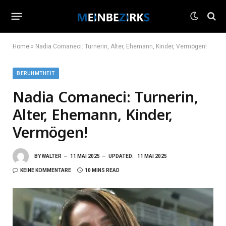
Home
»
Nadia Comaneci: Turnerin, Alter, Ehemann, Kinder, Vermögen!
BERUHMTHEIT
Nadia Comaneci: Turnerin,
Alter, Ehemann, Kinder,
Vermögen!
BY
WALTER
11 MAI 2025
UPDATED:
11 MAI 2025
KEINE KOMMENTARE
10 MINS READ