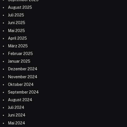
August 2025
Juli 2025
Juni 2025
Mai 2025
April 2025
März 2025
Februar 2025
Januar 2025
Dezember 2024
November 2024
Oktober 2024
September 2024
August 2024
Juli 2024
Juni 2024
Mai 2024