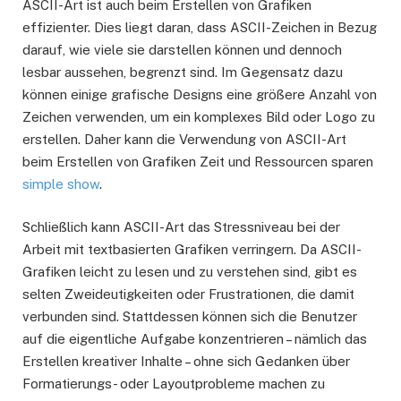
ASCII-Art ist auch beim Erstellen von Grafiken
effizienter. Dies liegt daran, dass ASCII-Zeichen in Bezug
darauf, wie viele sie darstellen können und dennoch
lesbar aussehen, begrenzt sind. Im Gegensatz dazu
können einige grafische Designs eine größere Anzahl von
Zeichen verwenden, um ein komplexes Bild oder Logo zu
erstellen. Daher kann die Verwendung von ASCII-Art
beim Erstellen von Grafiken Zeit und Ressourcen sparen
simple show
.
Schließlich kann ASCII-Art das Stressniveau bei der
Arbeit mit textbasierten Grafiken verringern. Da ASCII-
Grafiken leicht zu lesen und zu verstehen sind, gibt es
selten Zweideutigkeiten oder Frustrationen, die damit
verbunden sind. Stattdessen können sich die Benutzer
auf die eigentliche Aufgabe konzentrieren – nämlich das
Erstellen kreativer Inhalte – ohne sich Gedanken über
Formatierungs- oder Layoutprobleme machen zu