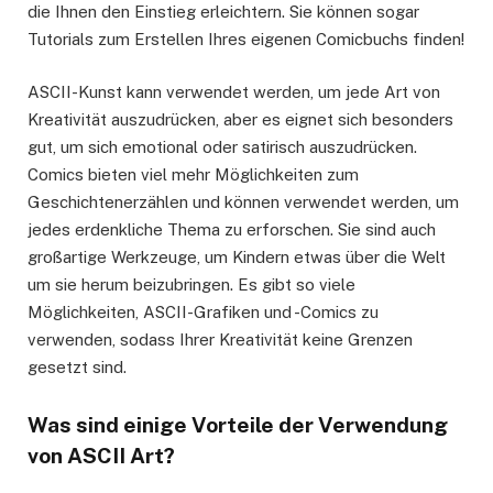
die Ihnen den Einstieg erleichtern. Sie können sogar
Tutorials zum Erstellen Ihres eigenen Comicbuchs finden!
ASCII-Kunst kann verwendet werden, um jede Art von
Kreativität auszudrücken, aber es eignet sich besonders
gut, um sich emotional oder satirisch auszudrücken.
Comics bieten viel mehr Möglichkeiten zum
Geschichtenerzählen und können verwendet werden, um
jedes erdenkliche Thema zu erforschen. Sie sind auch
großartige Werkzeuge, um Kindern etwas über die Welt
um sie herum beizubringen. Es gibt so viele
Möglichkeiten, ASCII-Grafiken und -Comics zu
verwenden, sodass Ihrer Kreativität keine Grenzen
gesetzt sind.
Was sind einige Vorteile der Verwendung
von ASCII Art?