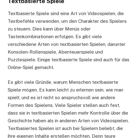
Textbasierte Spiele
Textbasierte Spiele sind eine Art von Videospielen, die
Textbefehle verwenden, um den Charakter des Spielers
zu steuern. Dies kann über Menüs oder
Tastenkombinationen erfolgen. Es gibt viele
verschiedene Arten von textbasierten Spielen, darunter
Konsolen-Rollenspiele, Abenteuerspiele und
Puzzlespiele. Einige textbasierte Spiele sind auch für das
Online-Spiel gemacht.
Es gibt viele Gründe, warum Menschen textbasierte
Spiele mögen. Es kann leicht zu erlernen sein, wie man
spielt, und es ist nicht so anspruchsvoll wie andere
Formen des Spielens. Viele Spieler stellen auch fest,
dass sie in textbasierten Spielen mehr Kontrolle über die
Geschichte haben als in anderen Arten von Videospielen.
Textbasiertes Spielen ist auch bei Spielern beliebt, die
ihre eigenen Inhalte erstellen möchten. Denn teure