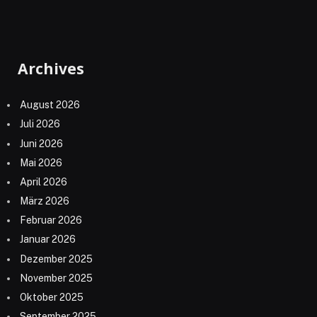
Archives
August 2026
Juli 2026
Juni 2026
Mai 2026
April 2026
März 2026
Februar 2026
Januar 2026
Dezember 2025
November 2025
Oktober 2025
September 2025