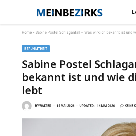
L
Home
»
Sabine Postel Schlaganfall – Was wirklich bekannt ist und w
BERUHMTHEIT
Sabine Postel Schlagan
bekannt ist und wie d
lebt
BY
WALTER
14 MAI 2026
UPDATED:
14 MAI 2026
KEINE