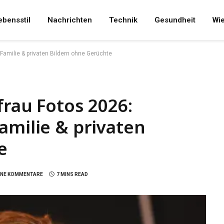
ebensstil
Nachrichten
Technik
Gesundheit
Wi
Familie & privaten Bildern ohne Gerüchte
frau Fotos 2026:
amilie & privaten
e
INE KOMMENTARE
7 MINS READ