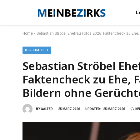
L
Home
»
Sebastian Ströbel Ehefrau Fotos 2026: Faktencheck zu Ehe, 
BERUHMTHEIT
Sebastian Ströbel Ehe
Faktencheck zu Ehe, F
Bildern ohne Gerücht
BY
WALTER
25 MÄRZ 2026
UPDATED:
25 MÄRZ 2026
KE