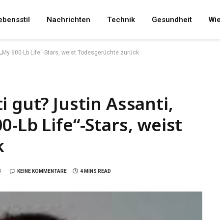
ebensstil
Nachrichten
Technik
Gesundheit
Wi
 „My 600-Lb Life“-Stars, weist Todesgerüchte zurück
 gut? Justin Assanti,
-Lb Life“-Stars, weist
k
3
KEINE KOMMENTARE
4 MINS READ