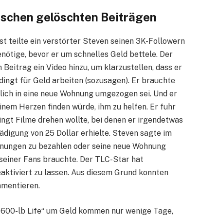
wischen gelöschten Beiträgen
t teilte ein verstörter Steven seinen 3K-Followern
benötige, bevor er um schnelles Geld bettele. Der
Beitrag ein Video hinzu, um klarzustellen, dass er
dingt für Geld arbeiten (sozusagen). Er brauchte
rzlich in eine neue Wohnung umgezogen sei. Und er
inem Herzen finden würde, ihm zu helfen. Er fuhr
ingt Filme drehen wollte, bei denen er irgendetwas
ädigung von 25 Dollar erhielte. Steven sagte im
chnungen zu bezahlen oder seine neue Wohnung
e seiner Fans brauchte. Der TLC-Star hat
ktiviert zu lassen. Aus diesem Grund konnten
mmentieren.
y 600-lb Life“ um Geld kommen nur wenige Tage,