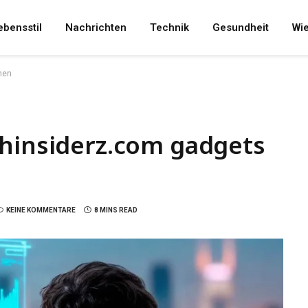
ebensstil
Nachrichten
Technik
Gesundheit
Wi
men
chinsiderz.com gadgets
KEINE KOMMENTARE
8 MINS READ