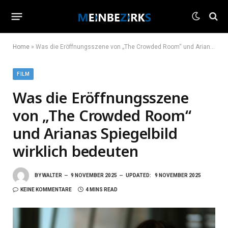
Home
»
Was die Eröffnungsszene von „The Crowded Room“ und Arianas Spiegelbild wirklich bedeuten
FILM
Was die Eröffnungsszene
von „The Crowded Room“
und Arianas Spiegelbild
wirklich bedeuten
BY
WALTER
9 NOVEMBER 2025
UPDATED:
9 NOVEMBER 2025
KEINE KOMMENTARE
4 MINS READ