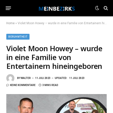
Home
»
Violet Moon Howey – wurde in eine Familie von Entertainern hineingeboren
BERUHMTHEIT
Violet Moon Howey – wurde
in eine Familie von
Entertainern hineingeboren
BY
WALTER
11 JULI 2023
UPDATED:
11 JULI 2023
KEINE KOMMENTARE
3 MINS READ