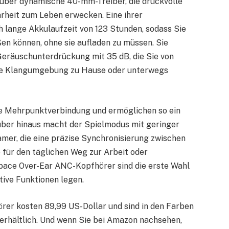
über dynamische 40-mm-Treiber, die druckvolle
larheit zum Leben erwecken. Eine ihrer
h lange Akkulaufzeit von 123 Stunden, sodass Sie
en können, ohne sie aufladen zu müssen. Sie
Geräuschunterdrückung mit 35 dB, die Sie von
kte Klangumgebung zu Hause oder unterwegs
ile Mehrpunktverbindung und ermöglichen so ein
ber hinaus macht der Spielmodus mit geringer
amer, die eine präzise Synchronisierung zwischen
 für den täglichen Weg zur Arbeit oder
ace Over-Ear ANC-Kopfhörer sind die erste Wahl
ative Funktionen legen.
r kosten 89,99 US-Dollar und sind in den Farben
rhältlich. Und wenn Sie bei Amazon nachsehen,