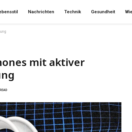
ebensstil
Nachrichten
Technik
Gesundheit
Wi
kung
hones mit aktiver
ung
 READ