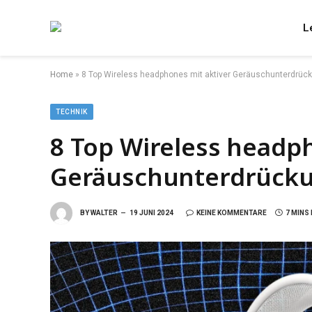
L
Home
»
8 Top Wireless headphones mit aktiver Geräuschunterdrüc
TECHNIK
8 Top Wireless headp
Geräuschunterdrück
BY
WALTER
19 JUNI 2024
KEINE KOMMENTARE
7 MINS