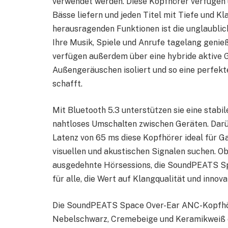
verwendet werden. Diese Kopfhörer verfügen 
Bässe liefern und jeden Titel mit Tiefe und K
herausragenden Funktionen ist die unglaublic
Ihre Musik, Spiele und Anrufe tagelang genieß
verfügen außerdem über eine hybride aktive 
Außengeräuschen isoliert und so eine perfe
schafft.
Mit Bluetooth 5.3 unterstützen sie eine stab
nahtloses Umschalten zwischen Geräten. Darü
Latenz von 65 ms diese Kopfhörer ideal für G
visuellen und akustischen Signalen suchen. Ob
ausgedehnte Hörsessions, die SoundPEATS Sp
für alle, die Wert auf Klangqualität und innov
Die SoundPEATS Space Over-Ear ANC-Kopfhöre
Nebelschwarz, Cremebeige und Keramikweiß e