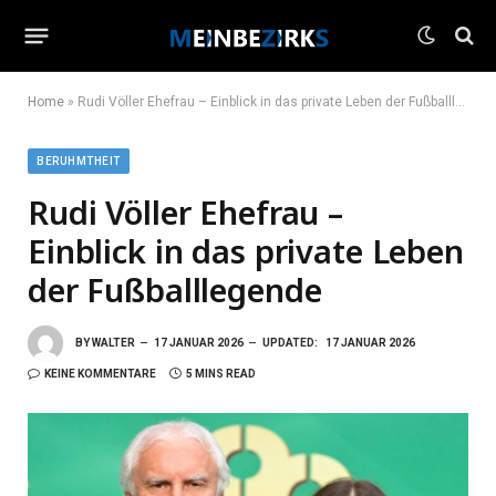
Home
»
Rudi Völler Ehefrau – Einblick in das private Leben der Fußballlegende
BERUHMTHEIT
Rudi Völler Ehefrau –
Einblick in das private Leben
der Fußballlegende
BY
WALTER
17 JANUAR 2026
UPDATED:
17 JANUAR 2026
KEINE KOMMENTARE
5 MINS READ