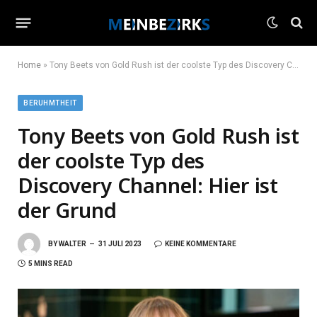
Home
»
Tony Beets von Gold Rush ist der coolste Typ des Discovery Channel: Hier ist der Grund
BERUHMTHEIT
Tony Beets von Gold Rush ist
der coolste Typ des
Discovery Channel: Hier ist
der Grund
BY
WALTER
31 JULI 2023
KEINE KOMMENTARE
5 MINS READ