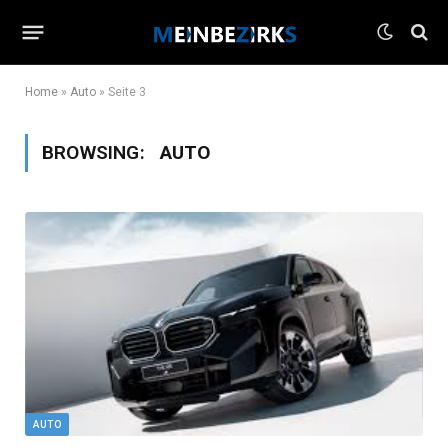
Home
»
Auto
»
Seite 3
BROWSING:
AUTO
AUTO